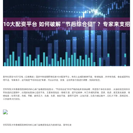
新华社西安10月7日电（记者蔺娟）国庆中秋假期即将结束10大配资平台，有些人会感到精神不振、情绪低落，并伴有失眠、食欲减退等生
理不适。专家表示，这可能是“节后综合征”来袭，可以从作息、饮食、运动等多方面进行调整，找回好状态。
空军军医大学唐都医院神经内科心身门诊教授张侃指出，“节后综合征”并非严格的临床疾病诊断，而是指个体在长假后，从放松状态回归日
常轨道的过渡期中，出现的短暂身心适应不良。主要表现包括：情绪方面，提不起精神，对工作感到厌倦、恐惧、焦虑，甚至莫名烦躁、情
绪低落；生理方面，失眠、早醒、疲劳乏力、头痛、头晕、食欲不振、肠胃不适等；认知方面，注意力难以集中，记忆力下降，思维迟钝，
工作效率大打折扣。
空军军医大学唐都医院神经内科心身门诊教授张侃在为患者问诊。新华社发