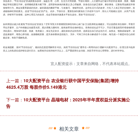
张侃表示，“节后综合征”的成因复杂多样，涵盖生理、心理、生活方式等因素。节假日期间，人们通常会打破日常的作息规律，熬夜、晚睡
晚起等情况屡见不鲜，使得睡眠质量大幅下降，进而影响身体的恢复以及心理健康。饮食也往往缺乏规律，暴饮暴食、过量食用油腻或辛辣
食物等行为，都会加重胃肠道的负担，破坏肠道的菌群平衡，引发腹泻、便秘等症状。这些生活方式的改变，打乱了人体正常的生物钟，造
成植物神经系统紊乱，促使“节后综合征”的产生。此外，节假日后，重新投身到紧张的工作或学习当中，部分人可能难以适应，从而产生焦
虑、抑郁等不良情绪。这种心理压力的改变，也会导致体内激素水平发生波动，诱发“节后综合征”。
如何调适以减少或避免“节后综合征”的发生？空军军医大学唐都医院神经内科心身门诊主治医师程金湘建议，可以温柔校准生物钟，早晨尽
早拉开窗帘，去户外稍微运动接受光照，逐步调整入睡时间，能有效帮助生物钟复位。营养的优化必不可少，节后尽量选择高纤维食物和易
消化蛋白，增加绿叶蔬菜、燕麦、鱼类摄入，保证充足饮水，减轻身体的运转负荷。选择适合自己的运动方式，如快走、慢跑或瑜伽等，促
进血液循环，增强心肺功能，改善睡眠质量，提升身体整体适应能力。另外，可将工作任务分解成若干小目标，每完成一个都是对信心的积
极反馈，有助于缓解焦虑。
程金湘提醒，面对“节后综合征”，最好的态度是理解而非对抗。虽然“节后综合征”通常在一两周内自行缓解10大配资平台，但需注意与临床
意义上的焦虑症或抑郁症进行区分。如果相关症状持续半月以上，且严重损害社会功能，则应寻求专业心理帮助，进行科学评估。
宜人配资提示：文章来自网络，不代表本站观点。
上一篇：
10大配资平台 农业银行获中国平安保险(集团)增持
4625.4万股 每股作价5.149港元
下一篇：
10大配资平台 晶瑞电材：2025年半年度权益分派实施公
告
相关文章